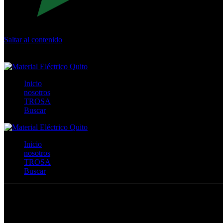
Saltar al contenido
Calle Río San Pedro S/N y Vía Oswaldo Guayasamín Km 18 - 
+593- (02)2044035 / (02)2044051 / (02)2044006 / 0991928819
Inicio
nosotros
TROSA
Buscar
Inicio
nosotros
TROSA
Buscar