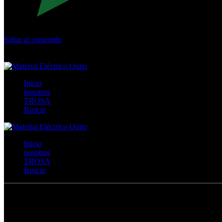
Saltar al contenido
Calle Río San Pedro S/N y Vía Oswaldo Guayasamín Km 18 - 
+593- (02)2044035 / (02)2044051 / (02)2044006 / 0991928819
Inicio
nosotros
TROSA
Buscar
Inicio
nosotros
TROSA
Buscar