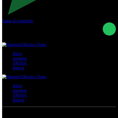
Saltar al contenido
Calle Río San Pedro S/N y Vía Oswaldo Guayasamín Km
18 - QUITO- ECUADOR
+593- (02)2044035 / (02)2044051 / (02)2044006 /
0991928819
Inicio
nosotros
TROSA
Buscar
Inicio
nosotros
TROSA
Buscar