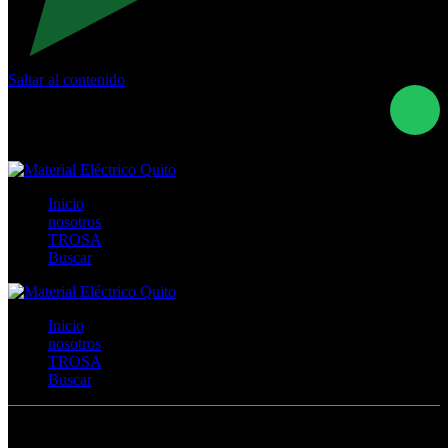
Saltar al contenido
Calle Río San Pedro S/N y Vía Oswaldo Guayasamín Km
18 - QUITO- ECUADOR
+593- (02)2044035 / (02)2044051 / (02)2044006 /
0991928819
Inicio
nosotros
TROSA
Buscar
Inicio
nosotros
TROSA
Buscar