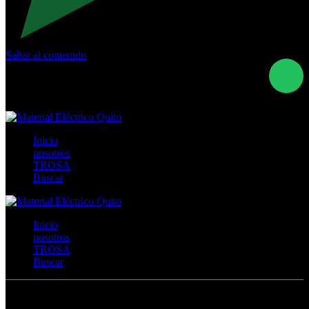
Saltar al contenido
Calle Río San Pedro S/N y Vía Oswaldo Guayasamín Km
18 - QUITO- ECUADOR
+593- (02)2044035 / (02)2044051 / (02)2044006 /
0991928819
Inicio
nosotros
TROSA
Buscar
Inicio
nosotros
TROSA
Buscar