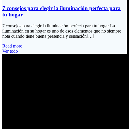
7 consejos para elegir la iluminación perfecta para
tu hogar
7 consejos para elegir la iluminación perfecta para tu hogar La
iluminación en su hogar es uno de esos elementos que no siempre
nota cuando tiene buena presencia y sensación[…]
Read more
Ver todo
Información de Contacto
Dirección:
Calle Río San Pedro S/N y Vía Oswaldo Guayasamín Km 18
Tumbaco / Quito – Ecuador
Email:
ventas@electrobv.com
Teléfonos:
02 204 4035