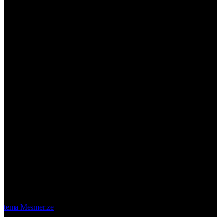
Material Eléctrico Quito
© 2026 Material Eléctrico Quito. Creado usando WordPress y el
tema Mesmerize