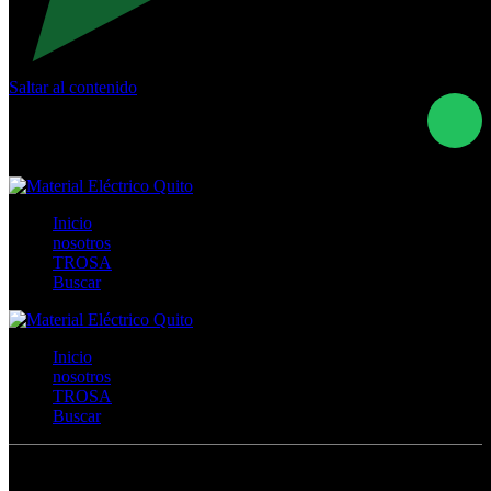
Saltar al contenido
Calle Río San Pedro S/N y Vía Oswaldo Guayasamín Km
18 - QUITO- ECUADOR
+593- (02)2044035 / (02)2044051 / (02)2044006 /
0991928819
Inicio
nosotros
TROSA
Buscar
Inicio
nosotros
TROSA
Buscar