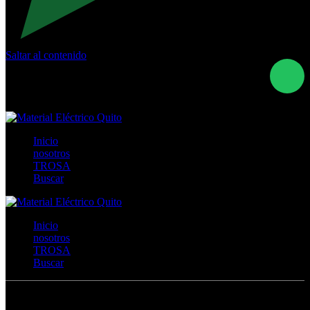
Saltar al contenido
Calle Río San Pedro S/N y Vía Oswaldo Guayasamín Km
18 - QUITO- ECUADOR
+593- (02)2044035 / (02)2044051 / (02)2044006 /
0991928819
Inicio
nosotros
TROSA
Buscar
Inicio
nosotros
TROSA
Buscar