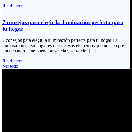
Read more
7 consejos para elegir la iluminación perfecta para
tu hogar
7 consejos para elegir la iluminación perfecta para tu hogar La
iluminación en su hogar es uno de esos elementos que no siempre
nota cuando tiene buena presencia y sensación[…]
Read more
Ver todo
Información de Contacto
Dirección:
Calle Río San Pedro S/N y Vía Oswaldo Guayasamín Km 18
Tumbaco / Quito – Ecuador
Email:
ventas@electrobv.com