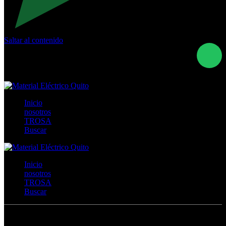
Saltar al contenido
Calle Río San Pedro S/N y Vía Oswaldo Guayasamín Km
18 - QUITO- ECUADOR
+593- (02)2044035 / (02)2044051 / (02)2044006 /
0991928819
Inicio
nosotros
TROSA
Buscar
Inicio
nosotros
TROSA
Buscar