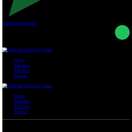
Saltar al contenido
Calle Río San Pedro S/N y Vía Oswaldo Guayasamín Km
18 - QUITO- ECUADOR
+593- (02)2044035 / (02)2044051 / (02)2044006 /
0991928819
Inicio
nosotros
TROSA
Buscar
Inicio
nosotros
TROSA
Buscar