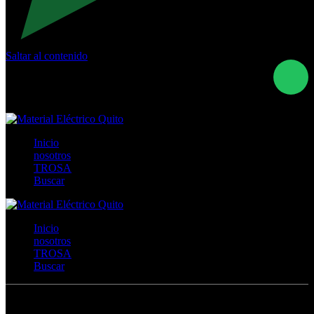
Saltar al contenido
Calle Río San Pedro S/N y Vía Oswaldo Guayasamín Km
18 - QUITO- ECUADOR
+593- (02)2044035 / (02)2044051 / (02)2044006 /
0991928819
Inicio
nosotros
TROSA
Buscar
Inicio
nosotros
TROSA
Buscar