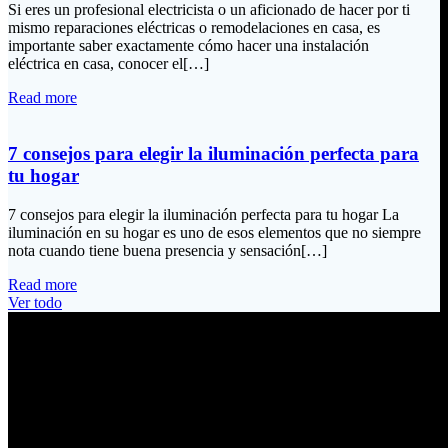
Si eres un profesional electricista o un aficionado de hacer por ti
mismo reparaciones eléctricas o remodelaciones en casa, es
importante saber exactamente cómo hacer una instalación
eléctrica en casa, conocer el[…]
Read more
7 consejos para elegir la iluminación perfecta para
tu hogar
7 consejos para elegir la iluminación perfecta para tu hogar La
iluminación en su hogar es uno de esos elementos que no siempre
nota cuando tiene buena presencia y sensación[…]
Read more
Ver todo
Información de Contacto
Dirección:
Calle Río San Pedro S/N y Vía Oswaldo Guayasamín Km 18
Tumbaco / Quito – Ecuador