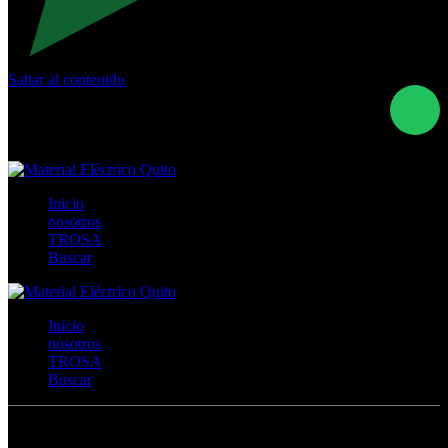
Saltar al contenido
Calle Río San Pedro S/N y Vía Oswaldo Guayasamín Km
18 - QUITO- ECUADOR
+593- (02)2044035 / (02)2044051 / (02)2044006 /
0991928819
Inicio
nosotros
TROSA
Buscar
Inicio
nosotros
TROSA
Buscar