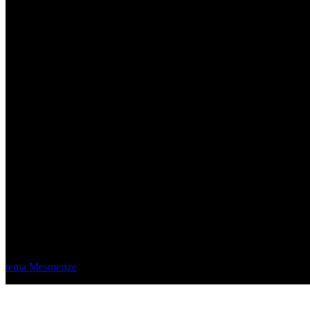
Material Eléctrico Quito
© 2026 Material Eléctrico Quito. Creado usando WordPress y el
tema Mesmerize