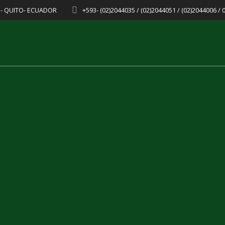
8 - QUITO- ECUADOR
+593- (02)2044035 / (02)2044051 / (02)2044006 /