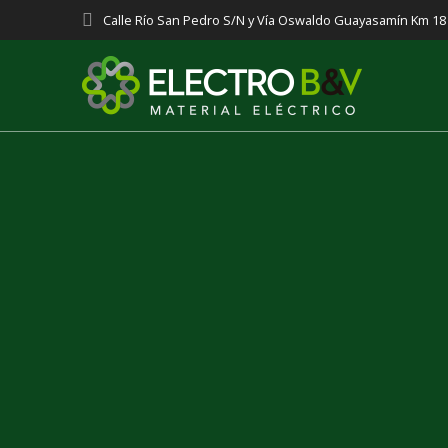
Saltar
Calle Río San Pedro S/N y Vía Oswaldo Guayasamín Km 1
al
contenido