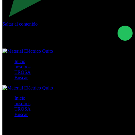
Saltar al contenido
Calle Río San Pedro S/N y Vía Oswaldo Guayasamín Km
18 - QUITO- ECUADOR
+593- (02)2044035 / (02)2044051 / (02)2044006 /
0991928819
Inicio
nosotros
TROSA
Buscar
Inicio
nosotros
TROSA
Buscar