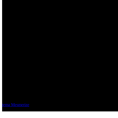
Material Eléctrico Quito
© 2026 Material Eléctrico Quito. Creado usando WordPress y el
tema Mesmerize