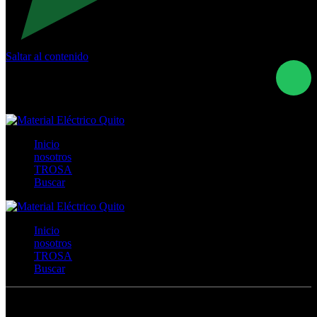
Saltar al contenido
Calle Río San Pedro S/N y Vía Oswaldo Guayasamín Km
18 - QUITO- ECUADOR
+593- (02)2044035 / (02)2044051 / (02)2044006 /
0991928819
Inicio
nosotros
TROSA
Buscar
Inicio
nosotros
TROSA
Buscar