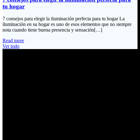
tu hogar
7 consejos para elegir la iluminación perfecta para tu hogar La
iluminación en su hogar es uno de esos elementos que no siempre
nota cuando tiene buena presencia y sensación[…]
Read more
Ver todo
Información de Contacto
Dirección:
Calle Río San Pedro S/N y Vía Oswaldo Guayasamín Km 18
Tumbaco / Quito – Ecuador
Email:
ventas@electrobv.com
Teléfonos:
02 204 4035