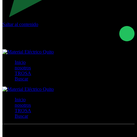
Saltar al contenido
Calle Río San Pedro S/N y Vía Oswaldo Guayasamín Km
18 - QUITO- ECUADOR
+593- (02)2044035 / (02)2044051 / (02)2044006 /
0991928819
Inicio
nosotros
TROSA
Buscar
Inicio
nosotros
TROSA
Buscar