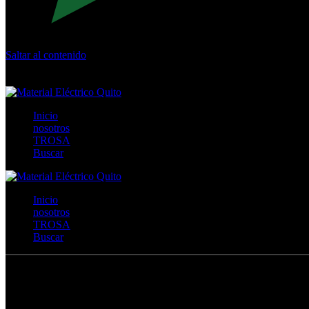
Saltar al contenido
Calle Río San Pedro S/N y Vía Oswaldo Guayasamín Km 18 - 
+593- (02)2044035 / (02)2044051 / (02)2044006 / 0991928819
Inicio
nosotros
TROSA
Buscar
Inicio
nosotros
TROSA
Buscar