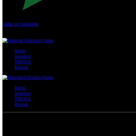
Saltar al contenido
Calle Río San Pedro S/N y Vía Oswaldo Guayasamín Km 18 - 
+593- (02)2044035 / (02)2044051 / (02)2044006 / 0991928819
Inicio
nosotros
TROSA
Buscar
Inicio
nosotros
TROSA
Buscar