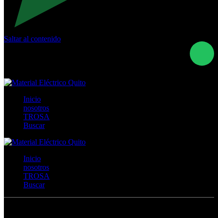
Saltar al contenido
Calle Río San Pedro S/N y Vía Oswaldo Guayasamín Km
18 - QUITO- ECUADOR
+593- (02)2044035 / (02)2044051 / (02)2044006 /
0991928819
Inicio
nosotros
TROSA
Buscar
Inicio
nosotros
TROSA
Buscar