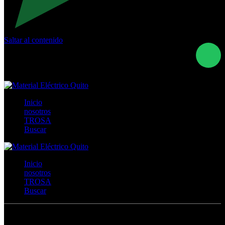
Saltar al contenido
Calle Río San Pedro S/N y Vía Oswaldo Guayasamín Km
18 - QUITO- ECUADOR
+593- (02)2044035 / (02)2044051 / (02)2044006 /
0991928819
Inicio
nosotros
TROSA
Buscar
Inicio
nosotros
TROSA
Buscar