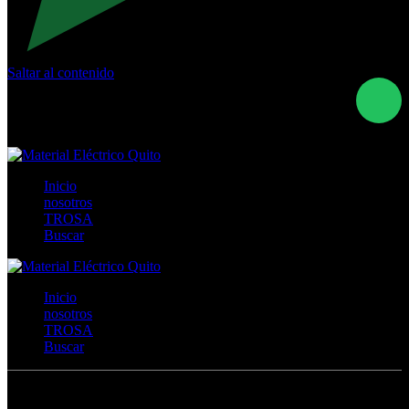
Saltar al contenido
Calle Río San Pedro S/N y Vía Oswaldo Guayasamín Km
18 - QUITO- ECUADOR
+593- (02)2044035 / (02)2044051 / (02)2044006 /
0991928819
Inicio
nosotros
TROSA
Buscar
Inicio
nosotros
TROSA
Buscar