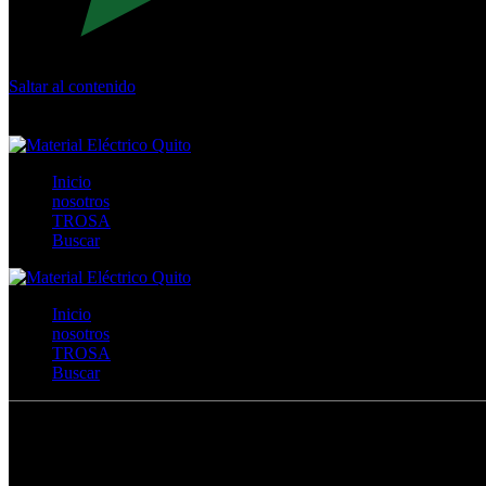
Saltar al contenido
Calle Río San Pedro S/N y Vía Oswaldo Guayasamín Km 18 - 
+593- (02)2044035 / (02)2044051 / (02)2044006 / 0991928819
Inicio
nosotros
TROSA
Buscar
Inicio
nosotros
TROSA
Buscar