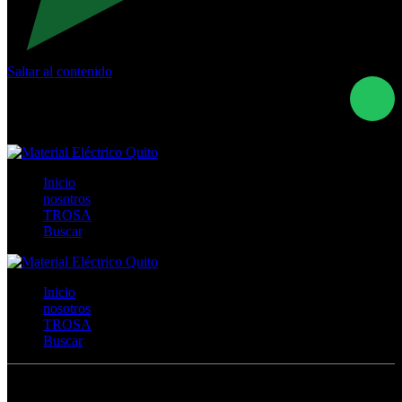
Saltar al contenido
Calle Río San Pedro S/N y Vía Oswaldo Guayasamín Km
18 - QUITO- ECUADOR
+593- (02)2044035 / (02)2044051 / (02)2044006 /
0991928819
Inicio
nosotros
TROSA
Buscar
Inicio
nosotros
TROSA
Buscar