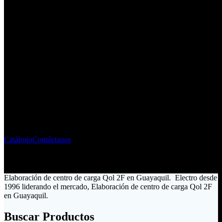
Fabricante - Importador de
Material Eléctrico
Liderando el mercado ecuatoriano desde 1996
Catálogo
Contáctanos
Elaboración de centro de carga Qol 2F en Guayaquil. Electro desde
1996 liderando el mercado, Elaboración de centro de carga Qol 2F
en Guayaquil.
Buscar Productos