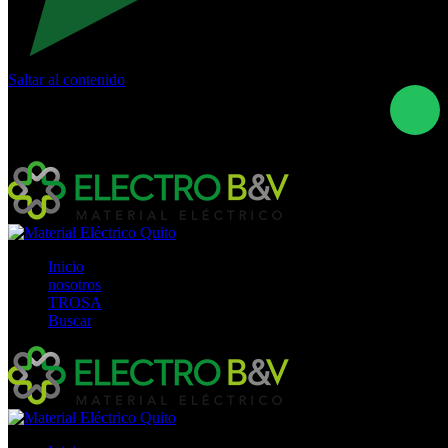
Saltar al contenido
Calle Río San Pedro S/N y Vía Oswaldo Guayasamín Km
18 - QUITO- ECUADOR
+593- (02)2044035 / (02)2044051 / (02)2044006 /
0991928819
Inicio
nosotros
TROSA
Buscar