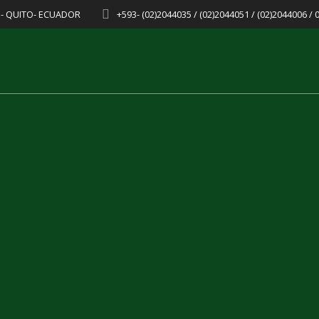
8 - QUITO- ECUADOR
+593- (02)2044035 / (02)2044051 / (02)2044006 /