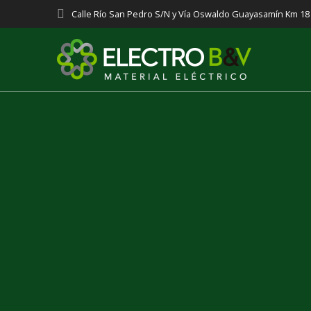
Saltar
Calle Río San Pedro S/N y Vía Oswaldo Guayasamín Km 1
al
contenido