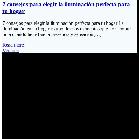
7 consejos para elegir la iluminación perfecta para
tu hogar
7 consejos para elegir la iluminación perfecta para tu hogar La
iluminación en su hogar es uno de esos elementos que no siempre
nota cuando tiene buena presencia y sensación[…]
Read more
Ver todo
Información de Contacto
Dirección:
Calle Río San Pedro S/N y Vía Oswaldo Guayasamín Km 18
Tumbaco / Quito – Ecuador
Email:
ventas@electrobv.com
Teléfonos:
02 204 4035