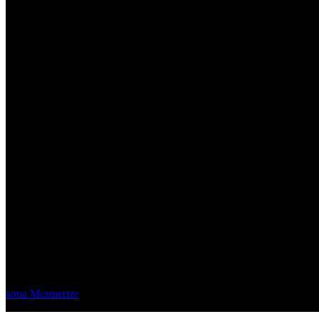
Material Eléctrico Quito
© 2026 Material Eléctrico Quito. Creado usando WordPress y el
tema Mesmerize