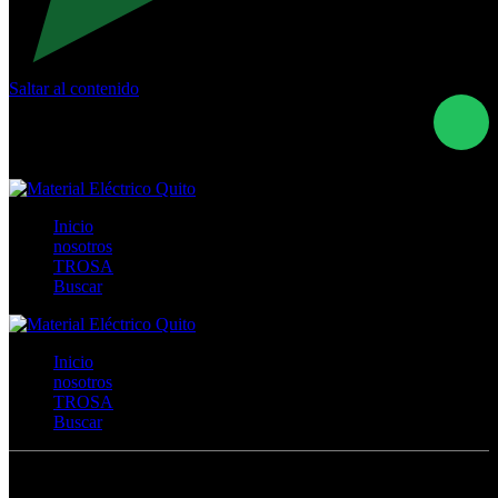
Saltar al contenido
Calle Río San Pedro S/N y Vía Oswaldo Guayasamín Km
18 - QUITO- ECUADOR
+593- (02)2044035 / (02)2044051 / (02)2044006 /
0991928819
Inicio
nosotros
TROSA
Buscar
Inicio
nosotros
TROSA
Buscar