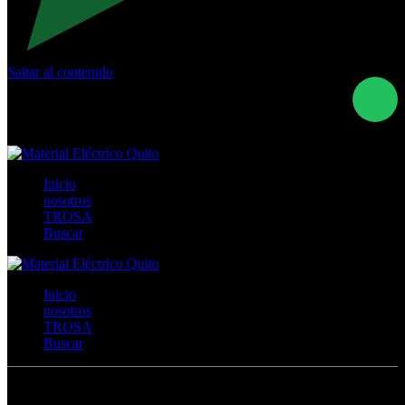
Saltar al contenido
Calle Río San Pedro S/N y Vía Oswaldo Guayasamín Km
18 - QUITO- ECUADOR
+593- (02)2044035 / (02)2044051 / (02)2044006 /
0991928819
Inicio
nosotros
TROSA
Buscar
Inicio
nosotros
TROSA
Buscar