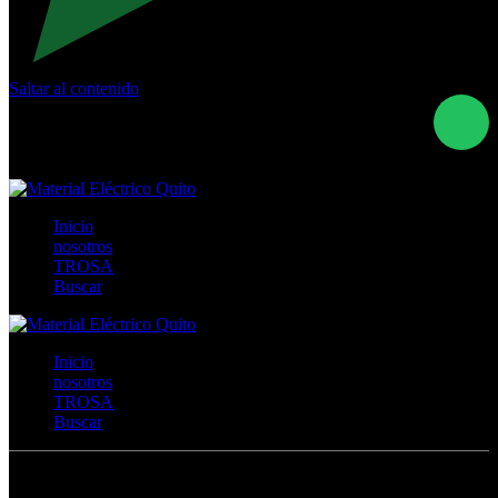
Saltar al contenido
Calle Río San Pedro S/N y Vía Oswaldo Guayasamín Km
18 - QUITO- ECUADOR
+593- (02)2044035 / (02)2044051 / (02)2044006 /
0991928819
Inicio
nosotros
TROSA
Buscar
Inicio
nosotros
TROSA
Buscar