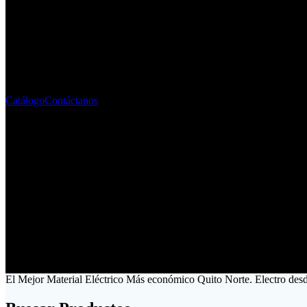
Fabricante - Importador de Mate
Liderando el mercado ecuatoriano desde 1996
Catálogo
Contáctanos
El Mejor Material Eléctrico Más económico Quito Norte. Electro des