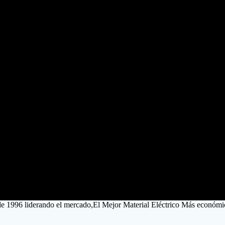
rial Eléctrico
de 1996 liderando el mercado,El Mejor Material Eléctrico Más económi