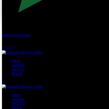
Saltar al contenido
Calle Río San Pedro S/N y Vía Oswaldo Guayasamín Km 18 
+593- (02)2044035 / (02)2044051 / (02)2044006 / 0991928819
Inicio
nosotros
TROSA
Buscar
Inicio
nosotros
TROSA
Buscar