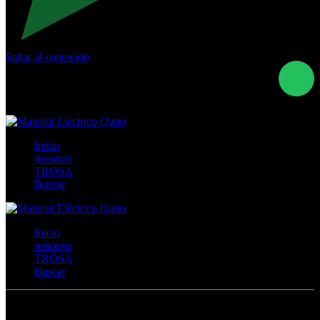
Saltar al contenido
Calle Río San Pedro S/N y Vía Oswaldo Guayasamín Km
18 - QUITO- ECUADOR
+593- (02)2044035 / (02)2044051 / (02)2044006 /
0991928819
Inicio
nosotros
TROSA
Buscar
Inicio
nosotros
TROSA
Buscar