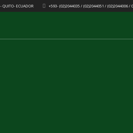
8 - QUITO- ECUADOR
+593- (02)2044035 / (02)2044051 / (02)2044006 /