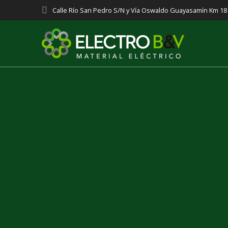
Saltar
Calle Río San Pedro S/N y Vía Oswaldo Guayasamín Km 1
al
contenido