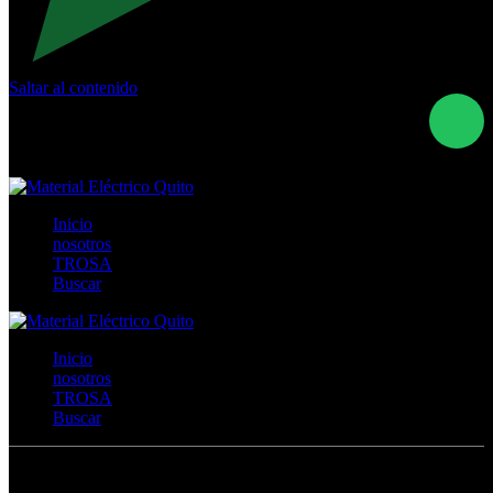
Saltar al contenido
Calle Río San Pedro S/N y Vía Oswaldo Guayasamín Km
18 - QUITO- ECUADOR
+593- (02)2044035 / (02)2044051 / (02)2044006 /
0991928819
Inicio
nosotros
TROSA
Buscar
Inicio
nosotros
TROSA
Buscar