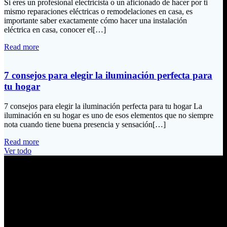
Si eres un profesional electricista o un aficionado de hacer por ti
mismo reparaciones eléctricas o remodelaciones en casa, es
importante saber exactamente cómo hacer una instalación
eléctrica en casa, conocer el[…]
Read more
7 consejos para elegir la iluminación perfecta para
tu hogar
7 consejos para elegir la iluminación perfecta para tu hogar La
iluminación en su hogar es uno de esos elementos que no siempre
nota cuando tiene buena presencia y sensación[…]
Read more
Ver todo
Información de Contacto
Dirección:
Calle Río San Pedro S/N y Vía Oswaldo Guayasamín Km 18
Tumbaco / Quito – Ecuador