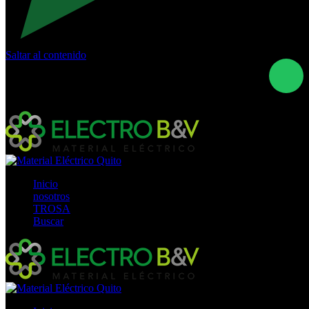
Saltar al contenido
Calle Río San Pedro S/N y Vía Oswaldo Guayasamín Km
18 - QUITO- ECUADOR
+593- (02)2044035 / (02)2044051 / (02)2044006 /
0991928819
Inicio
nosotros
TROSA
Buscar