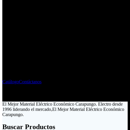
Fabricante - Importador de
Material Eléctrico
Liderando el mercado ecuatoriano desde 1996
Catálogo
Contáctanos
El Mejor Material Eléctrico Económico Carapungo. Electro desde
1996 liderando el mercado,El Mejor Material Eléctrico Económico
Carapungo.
Buscar Productos