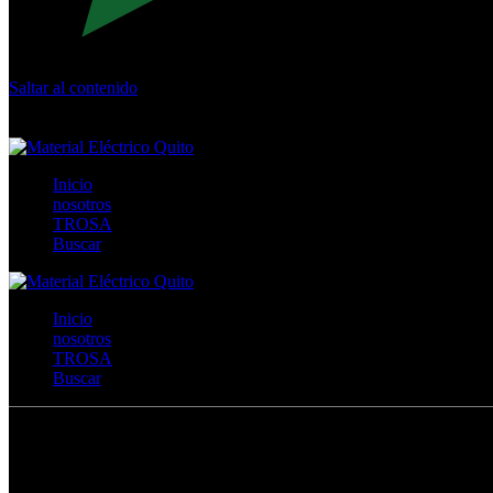
Saltar al contenido
Calle Río San Pedro S/N y Vía Oswaldo Guayasamín Km 18 - 
+593- (02)2044035 / (02)2044051 / (02)2044006 / 0991928819
Inicio
nosotros
TROSA
Buscar
Inicio
nosotros
TROSA
Buscar