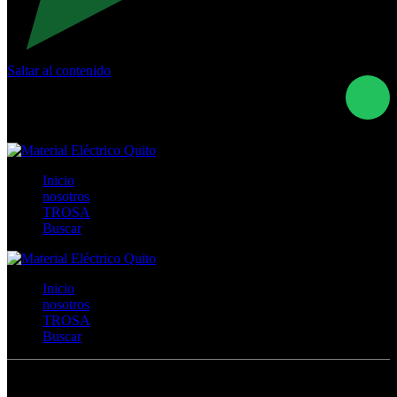
Saltar al contenido
Calle Río San Pedro S/N y Vía Oswaldo Guayasamín Km
18 - QUITO- ECUADOR
+593- (02)2044035 / (02)2044051 / (02)2044006 /
0991928819
Inicio
nosotros
TROSA
Buscar
Inicio
nosotros
TROSA
Buscar