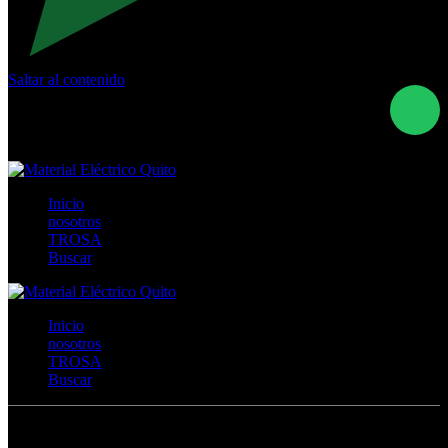
Saltar al contenido
Calle Río San Pedro S/N y Vía Oswaldo Guayasamín Km
18 - QUITO- ECUADOR
+593- (02)2044035 / (02)2044051 / (02)2044006 /
0991928819
Inicio
nosotros
TROSA
Buscar
Inicio
nosotros
TROSA
Buscar