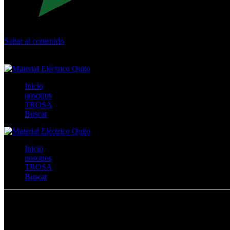
Saltar al contenido
Calle Río San Pedro S/N y Vía Oswaldo Guayasamín Km 18 - 
+593- (02)2044035 / (02)2044051 / (02)2044006 / 0991928819
Inicio
nosotros
TROSA
Buscar
Inicio
nosotros
TROSA
Buscar