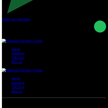
Saltar al contenido
Calle Río San Pedro S/N y Vía Oswaldo Guayasamín Km
18 - QUITO- ECUADOR
+593- (02)2044035 / (02)2044051 / (02)2044006 /
0991928819
Inicio
nosotros
TROSA
Buscar
Inicio
nosotros
TROSA
Buscar