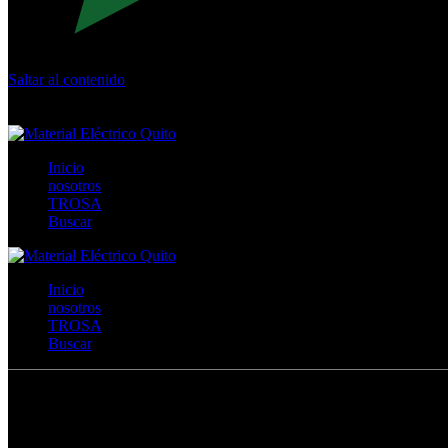
Saltar al contenido
Calle Río San Pedro S/N y Vía Oswaldo Guayasamín Km 18 - 
+593- (02)2044035 / (02)2044051 / (02)2044006 / 0991928819
Inicio
nosotros
TROSA
Buscar
Inicio
nosotros
TROSA
Buscar