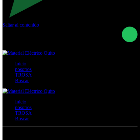
Saltar al contenido
Calle Río San Pedro S/N y Vía Oswaldo Guayasamín Km
18 - QUITO- ECUADOR
+593- (02)2044035 / (02)2044051 / (02)2044006 /
0991928819
Inicio
nosotros
TROSA
Buscar
Inicio
nosotros
TROSA
Buscar