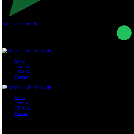
Saltar al contenido
Calle Río San Pedro S/N y Vía Oswaldo Guayasamín Km
18 - QUITO- ECUADOR
+593- (02)2044035 / (02)2044051 / (02)2044006 /
0991928819
Inicio
nosotros
TROSA
Buscar
Inicio
nosotros
TROSA
Buscar