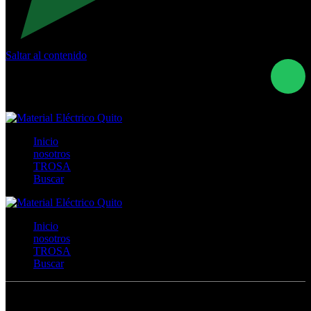
Saltar al contenido
Calle Río San Pedro S/N y Vía Oswaldo Guayasamín Km
18 - QUITO- ECUADOR
+593- (02)2044035 / (02)2044051 / (02)2044006 /
0991928819
Inicio
nosotros
TROSA
Buscar
Inicio
nosotros
TROSA
Buscar