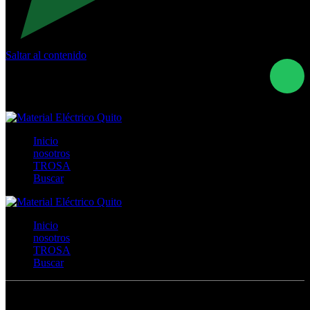
Saltar al contenido
Calle Río San Pedro S/N y Vía Oswaldo Guayasamín Km
18 - QUITO- ECUADOR
+593- (02)2044035 / (02)2044051 / (02)2044006 /
0991928819
Inicio
nosotros
TROSA
Buscar
Inicio
nosotros
TROSA
Buscar