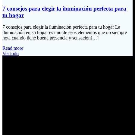
7 consejos para elegir la iluminación perfecta para
tu hogar
7 consejos para elegir la iluminación perfecta para tu hogar La
iluminación en su hogar es uno de esos elementos que no siempre
nota cuando tiene buena presencia y sensación[…]
Read more
Ver todo
Información de Contacto
Dirección:
Calle Río San Pedro S/N y Vía Oswaldo Guayasamín Km 18
Tumbaco / Quito – Ecuador
Email:
ventas@electrobv.com
Teléfonos:
02 204 4035