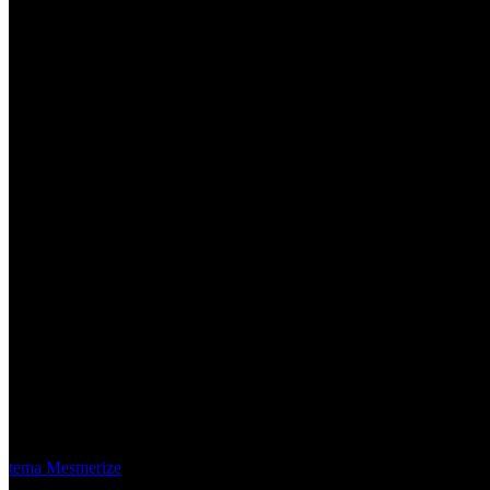
Material Eléctrico Quito
© 2026 Material Eléctrico Quito. Creado usando WordPress y el
tema Mesmerize