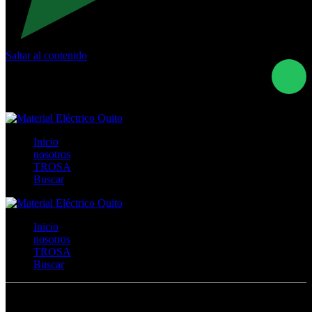
Saltar al contenido
Calle Río San Pedro S/N y Vía Oswaldo Guayasamín Km
18 - QUITO- ECUADOR
+593- (02)2044035 / (02)2044051 / (02)2044006 /
0991928819
Inicio
nosotros
TROSA
Buscar
Inicio
nosotros
TROSA
Buscar