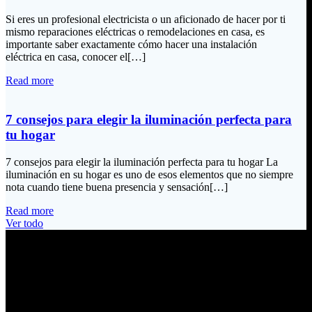
Si eres un profesional electricista o un aficionado de hacer por ti
mismo reparaciones eléctricas o remodelaciones en casa, es
importante saber exactamente cómo hacer una instalación
eléctrica en casa, conocer el[…]
Read more
7 consejos para elegir la iluminación perfecta para
tu hogar
7 consejos para elegir la iluminación perfecta para tu hogar La
iluminación en su hogar es uno de esos elementos que no siempre
nota cuando tiene buena presencia y sensación[…]
Read more
Ver todo
Información de Contacto
Dirección:
Calle Río San Pedro S/N y Vía Oswaldo Guayasamín Km 18