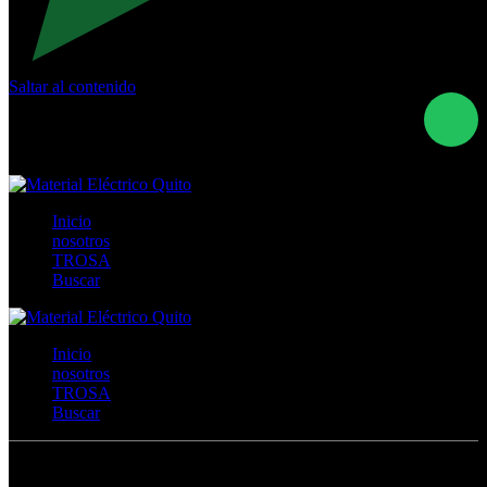
Saltar al contenido
Calle Río San Pedro S/N y Vía Oswaldo Guayasamín Km
18 - QUITO- ECUADOR
+593- (02)2044035 / (02)2044051 / (02)2044006 /
0991928819
Inicio
nosotros
TROSA
Buscar
Inicio
nosotros
TROSA
Buscar