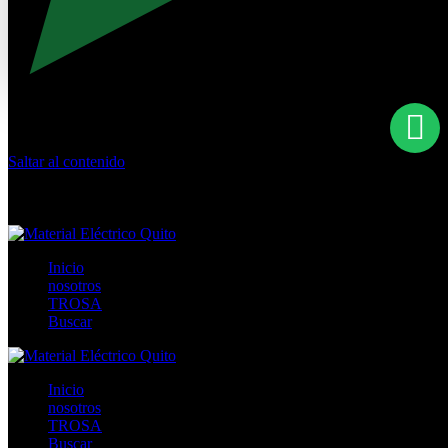
Saltar al contenido
Calle Río San Pedro S/N y Vía Oswaldo Guayasamín Km 18 -
QUITO- ECUADOR
+593- (02)2044035 / (02)2044051 / (02)2044006 / 0991928819
Inicio
nosotros
TROSA
Buscar
Inicio
nosotros
TROSA
Buscar