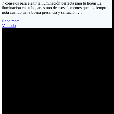
7 consejos para elegir la iluminación perfecta para tu hogar La
iluminación en su hogar es uno de esos elementos que no siempre
nota cuando tiene buena presencia y sensación[…]
Read more
Ver todo
Información de Contacto
Dirección:
Calle Río San Pedro S/N y Vía Oswaldo Guayasamín Km 18
Tumbaco / Quito – Ecuador
Email:
ventas@electrobv.com
Teléfonos:
02 204 4035
02 204 4051
02 204 4006