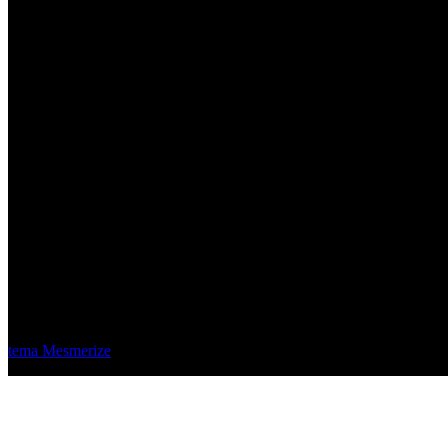
Material Eléctrico Quito
© 2026 Material Eléctrico Quito. Creado usando WordPress y el
tema Mesmerize