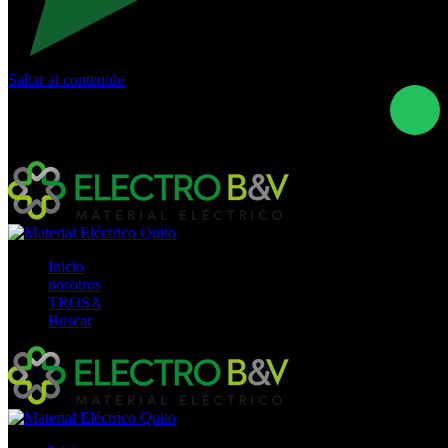
Saltar al contenido
Calle Río San Pedro S/N y Vía Oswaldo Guayasamín Km
18 - QUITO- ECUADOR
+593- (02)2044035 / (02)2044051 / (02)2044006 /
0991928819
Inicio
nosotros
TROSA
Buscar