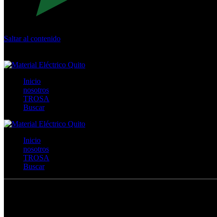
Saltar al contenido
Calle Río San Pedro S/N y Vía Oswaldo Guayasamín Km 18 - 
+593- (02)2044035 / (02)2044051 / (02)2044006 / 0991928819
Inicio
nosotros
TROSA
Buscar
Inicio
nosotros
TROSA
Buscar