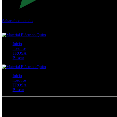
Saltar al contenido
Calle Río San Pedro S/N y Vía Oswaldo Guayasamín Km 18 - 
+593- (02)2044035 / (02)2044051 / (02)2044006 / 0991928819
Inicio
nosotros
TROSA
Buscar
Inicio
nosotros
TROSA
Buscar