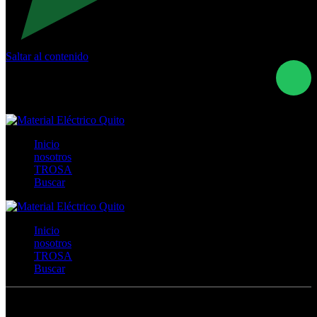
Saltar al contenido
Calle Río San Pedro S/N y Vía Oswaldo Guayasamín Km
18 - QUITO- ECUADOR
+593- (02)2044035 / (02)2044051 / (02)2044006 /
0991928819
Inicio
nosotros
TROSA
Buscar
Inicio
nosotros
TROSA
Buscar